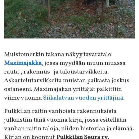
Muistomerkin takana näkyy tavaratalo
Maximajakka
, jossa myydään muun muassa
rauta-, rakennus- ja taloustarvikkeita.
Askartelutarvikkeita muistan paikasta joskus
ostaneeni. Maximajakan yrittäjät palkittiin
viime vuonna
Siikalatvan vuoden yrittäjinä
.
Pulkkilan raitin vanhoista rakennuksista
julkaistiin tänä vuonna kirja, jossa esitellään
vanhan raitin taloja, niiden historiaa ja elämää.
Kirjan on koonnut
Pulkkilan Seura ry
.