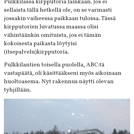
Pulkkilassa kirpputoria lainkaan. Jos ei
sellaista tällä hetkellä ole, on se varmasti
jossakin vaiheessa paikkaan tulossa. Tässä
kirpputorien luvatussa maassa olisi
vähintäänkin omituista, jos ei tämän
kokoisesta paikasta löytyisi
(itsepalvelu)kirpputoria.
Pulkkilantien toisella puolella, ABC:tä
vastapäätä, oli käsittääkseni myös aikoinaan
huoltoasema. Nyt rakennus näytti olevan
tyhjillään.