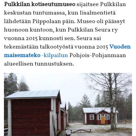
Pulkkilan kotiseutumuseo
sijaitsee Pulkkilan
keskustan tuntumassa, kun Iisalmentietä
lähdetään Piippolaan päin. Museo oli päässyt
huonoon kuntoon, kun Pulkkilan Seura ry
vuonna 2015 kunnosti sen. Seura sai
tekemästään talkootyöstä vuonna 2015
Vuoden
maisemateko
-kilpailun
Pohjois-Pohjanmaan
alueellisen tunnustuksen.