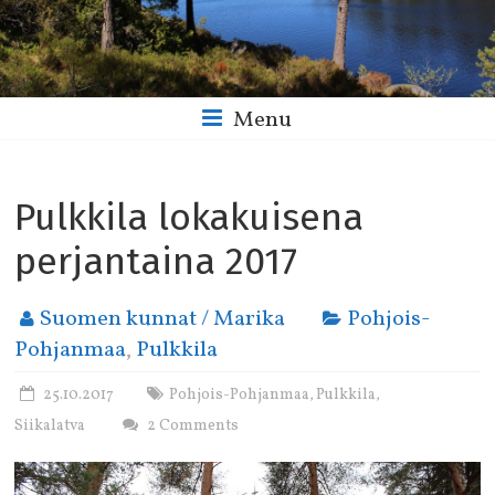
Menu
Pulkkila lokakuisena
perjantaina 2017
Suomen kunnat / Marika
Pohjois-
Pohjanmaa
,
Pulkkila
25.10.2017
Pohjois-Pohjanmaa
Pulkkila
,
,
Siikalatva
2 Comments