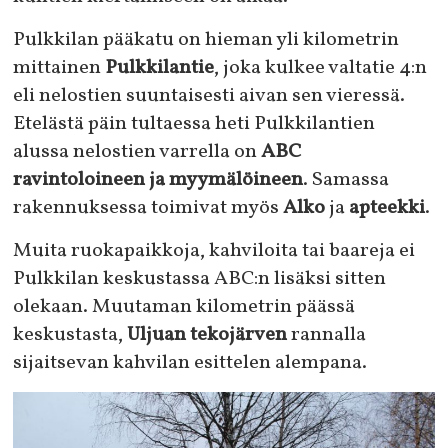
Pulkkilan pääkatu on hieman yli kilometrin
mittainen
Pulkkilantie
, joka kulkee valtatie 4:n
eli nelostien suuntaisesti aivan sen vieressä.
Etelästä päin tultaessa heti Pulkkilantien
alussa nelostien varrella on
ABC
ravintoloineen ja myymälöineen
. Samassa
rakennuksessa toimivat myös
Alko
ja
apteekki
.
Muita ruokapaikkoja, kahviloita tai baareja ei
Pulkkilan keskustassa ABC:n lisäksi sitten
olekaan. Muutaman kilometrin päässä
keskustasta,
Uljuan tekojärven
rannalla
sijaitsevan kahvilan esittelen alempana.