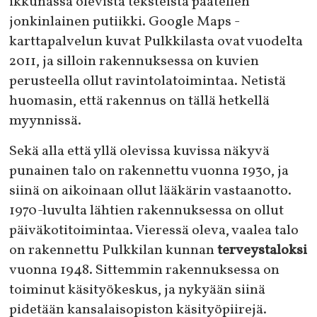
ikkunassa olevista teksteistä päätellen
jonkinlainen putiikki. Google Maps -
karttapalvelun kuvat Pulkkilasta ovat vuodelta
2011, ja silloin rakennuksessa on kuvien
perusteella ollut ravintolatoimintaa. Netistä
huomasin, että rakennus on tällä hetkellä
myynnissä.
Sekä alla että yllä olevissa kuvissa näkyvä
punainen talo on rakennettu vuonna 1930, ja
siinä on aikoinaan ollut lääkärin vastaanotto.
1970-luvulta lähtien rakennuksessa on ollut
päiväkotitoimintaa. Vieressä oleva, vaalea talo
on rakennettu Pulkkilan kunnan
terveystaloksi
vuonna 1948. Sittemmin rakennuksessa on
toiminut käsityökeskus, ja nykyään siinä
pidetään kansalaisopiston käsityöpiirejä.