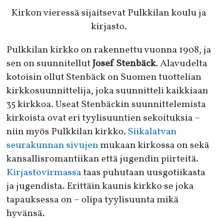
Kirkon vieressä sijaitsevat Pulkkilan koulu ja
kirjasto.
Pulkkilan kirkko on rakennettu vuonna 1908, ja
sen on suunnitellut
Josef Stenbäck
. Alavudelta
kotoisin ollut Stenbäck on Suomen tuottelian
kirkkosuunnittelija, joka suunnitteli kaikkiaan
35 kirkkoa. Useat Stenbäckin suunnittelemista
kirkoista ovat eri tyylisuuntien sekoituksia –
niin myös Pulkkilan kirkko.
Siikalatvan
seurakunnan sivujen
mukaan kirkossa on sekä
kansallisromantiikan että jugendin piirteitä.
Kirjastovirmassa
taas puhutaan uusgotiikasta
ja jugendista. Erittäin kaunis kirkko se joka
tapauksessa on – olipa tyylisuunta mikä
hyvänsä.