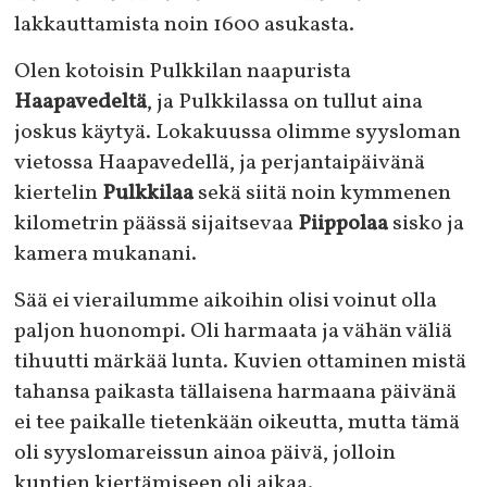
lakkauttamista noin 1600 asukasta.
Olen kotoisin Pulkkilan naapurista
Haapavedeltä
, ja Pulkkilassa on tullut aina
joskus käytyä. Lokakuussa olimme syysloman
vietossa Haapavedellä, ja perjantaipäivänä
kiertelin
Pulkkilaa
sekä siitä noin kymmenen
kilometrin päässä sijaitsevaa
Piippolaa
sisko ja
kamera mukanani.
Sää ei vierailumme aikoihin olisi voinut olla
paljon huonompi. Oli harmaata ja vähän väliä
tihuutti märkää lunta. Kuvien ottaminen mistä
tahansa paikasta tällaisena harmaana päivänä
ei tee paikalle tietenkään oikeutta, mutta tämä
oli syyslomareissun ainoa päivä, jolloin
kuntien kiertämiseen oli aikaa.