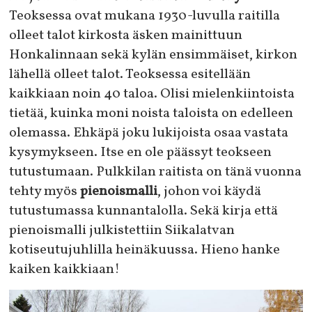
Teoksessa ovat mukana 1930-luvulla raitilla
olleet talot kirkosta äsken mainittuun
Honkalinnaan sekä kylän ensimmäiset, kirkon
lähellä olleet talot. Teoksessa esitellään
kaikkiaan noin 40 taloa. Olisi mielenkiintoista
tietää, kuinka moni noista taloista on edelleen
olemassa. Ehkäpä joku lukijoista osaa vastata
kysymykseen. Itse en ole päässyt teokseen
tutustumaan. Pulkkilan raitista on tänä vuonna
tehty myös
pienoismalli
, johon voi käydä
tutustumassa kunnantalolla. Sekä kirja että
pienoismalli julkistettiin Siikalatvan
kotiseutujuhlilla heinäkuussa. Hieno hanke
kaiken kaikkiaan!