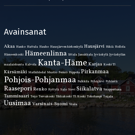
Avainsanat
Akaa
Hausjärvi
Hanko
Hattula
Hauho
Hausjärven kirkonkylä
Hikiä
Hollola
Hämeenlinna
Hämeenkoski
Iittala
Janakkala
Jyväskylä
Jyväskylän
Kanta-Häme
Karjaa
maalaiskunta
Kalvola
Koski Tl
Pirkanmaa
Kärsämäki
Mathildedal
Mustio
Perniö
Piippola
Pohjois-Pohjanmaa
Pulkkila
Pyhäjärvi
Pyhäntä
Raasepori
Siikalatva
Renko
Ryttylä
Salo
Sievi
Snappertuna
Tammisaari
Teijo
Tervakoski
Tikkakoski
Tl. Koski
Toholampi
Toijala
Uusimaa
Varsinais-Suomi
Viiala