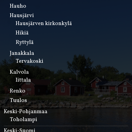
Hauho
Hausjärvi
Hausjärven kirkonkylä
Hikiä
Ryttylä
Janakkala
Tervakoski
Kalvola
Iittala
Renko
Tuulos
Keski-Pohjanmaa
Toholampi
Keski-Suomi