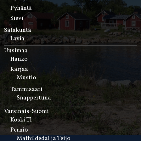
Pyhäntä
Sievi
Satakunta
Lavia
Uusimaa
Hanko
Karjaa
Mustio
Tammisaari
Snappertuna
Varsinais-Suomi
Koski Tl
Perniö
Mathildedal ja Teijo