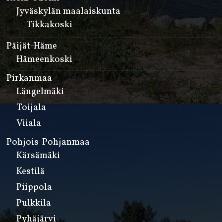
Jyväskylän maalaiskunta
Tikkakoski
Päijät-Häme
Hämeenkoski
Pirkanmaa
Längelmäki
Toijala
Viiala
Pohjois-Pohjanmaa
Kärsämäki
Kestilä
Piippola
Pulkkila
Pyhäjärvi