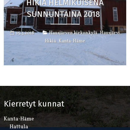
HIKIÄ HELMIKUISENA
SUNNUNTAINA 2018
,
,
15.3.2018
Hausjärven kirkonkylä
Hausjärvi
,
Hikiä
Kanta-Häme
Kierretyt kunnat
Kanta-Häme
Hattula